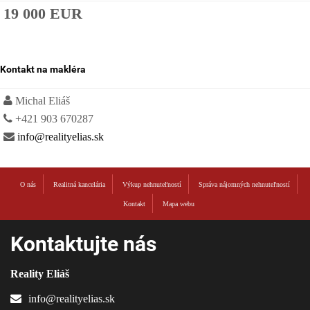
19 000 EUR
Kontakt na makléra
Michal Eliáš
+421 903 670287
info@realityelias.sk
O nás
Realitná kancelária
Výkup nehnuteľností
Správa nájomných nehnuteľností
Kontakt
Mapa webu
Kontaktujte nás
Reality Eliáš
info@realityelias.sk