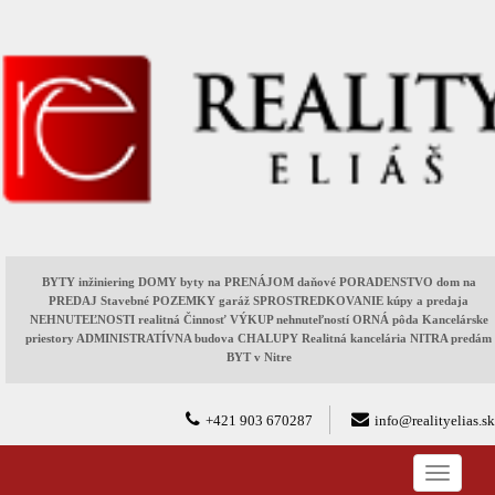
BYTY inžiniering DOMY byty na PRENÁJOM daňové PORADENSTVO dom na
PREDAJ Stavebné POZEMKY garáž SPROSTREDKOVANIE kúpy a predaja
NEHNUTEĽNOSTI realitná Činnosť VÝKUP nehnuteľností ORNÁ pôda Kancelárske
priestory ADMINISTRATÍVNA budova CHALUPY Realitná kancelária NITRA predám
BYT v Nitre
+421 903 670287
info@realityelias.sk