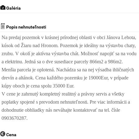
Galéria
Popis nehnuteľnosti
Na predaj pozemok v krásnej prírodnej oblasti v obci Jánova Lehota,
kúsok od Žiaru nad Hronom. Pozemok je ideálny na výstavbu chaty,
zrubu. V okolí je aktívna výstavba chát. Možnosť napojiť sa na vodu
a elektrinu. Jedná sa o dve susediace parcely 866m2 a 986m2.
Menšia parcela je oplotená. Nachádza sa na nej výsadba ihličnatých
drevín a altánok. Cena každého pozemku je 19000Eur, v prípade
kúpy oboch je cena spolu 35000 Eur.
V cene je zahrnutý kompletný realitný a právny servis a všetky
poplatky spojené s prevodom nehnuteľnosti. Pre viac informácii a
dohodnutie obhliadky nás neváhajte kontaktovať na tel. čísle
0903670287.
Cena