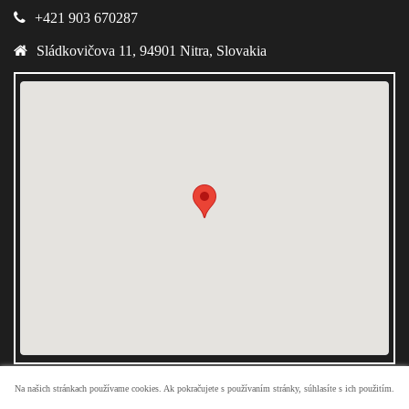
+421 903 670287
Sládkovičova 11
,
94901
Nitra
,
Slovakia
Na našich stránkach používame cookies. Ak pokračujete s používaním stránky, súhlasíte s ich použitím.