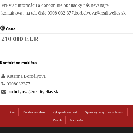
Pre viac informácii a dohodnutie obhliadky nás neváhajte
kontaktovať na tel. čísle 0908 032 377,borbelyova@realityelias.sk
Cena
210 000 EUR
Kontakt na makléra
Katarína Borbélyová
0908032377
borbelyova@realityelias.sk
O nás
Realitná kancelária
Výkup nehnuteľností
Správa nájomných nehnuteľností
Kontakt
Mapa webu