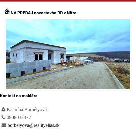
NA PREDAJ novostavba RD v Nitre
Kontakt na makléra
Katarína Borbélyová
0908032377
borbelyova@realityelias.sk