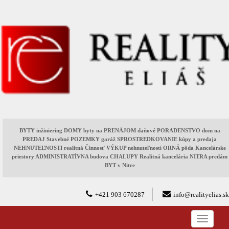
BYTY inžiniering DOMY byty na PRENÁJOM daňové PORADENSTVO dom na
PREDAJ Stavebné POZEMKY garáž SPROSTREDKOVANIE kúpy a predaja
NEHNUTEĽNOSTI realitná Činnosť VÝKUP nehnuteľností ORNÁ pôda Kancelárske
priestory ADMINISTRATÍVNA budova CHALUPY Realitná kancelária NITRA predám
BYT v Nitre
+421 903 670287
info@realityelias.sk