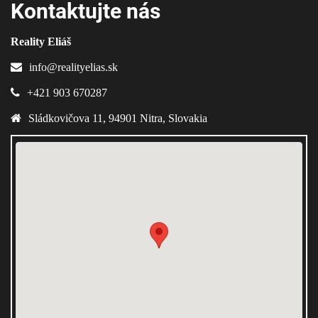
Kontaktujte nás
Reality Eliáš
info@realityelias.sk
+421 903 670287
Sládkovičova 11
,
94901
Nitra
,
Slovakia