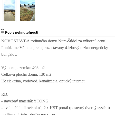
Popis nehnuteľnosti
NOVOSTAVBA rodinného domu Nitra-Šúdol za výbornú cenu!
Ponúkame Vám na predaj rozostavaný 4-izbový nízkoenergetický
bungalov.
Výmera pozemku: 408 m2
Celková plocha domu: 130 m2
IS: elektrina, vodovod, kanalizácia, optický internet
RD:
- stavebný materiál: YTONG
- kvalitné hliníkové okná, 2 x HST portál (posuvný dverný systém)
- odlievaný železobetónový strop