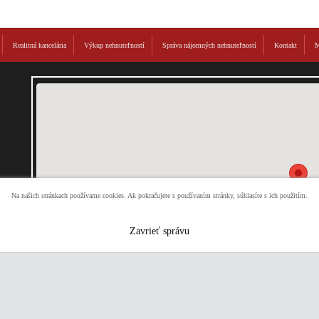
Realitná kancelária
Výkup nehnuteľností
Správa nájomných nehnuteľností
Kontakt
M
Na našich stránkach používame cookies. Ak pokračujete s používaním stránky, súhlasíte s ich použitím.
Zavrieť správu