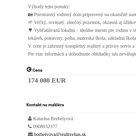
Výhody tejto ponuky:
🏡 Priestranný rodinný dom pripravený na okamžité na
🌱 Veľký, rovinatý, slnečný pozemok, okrasná aj úžitkov
🌳 Vyhľadávaná lokalita – ideálne miesto pre rodinu v o
lekáreň, potraviny, pošta, materská škola, základná šk
V cene je zahrnutý kompletný realitný a právny servis 
Pre viac informácii a dohodnutie obhliadky nás neváhajt
Cena
174 000 EUR
Kontakt na makléra
Katarína Borbélyová
0908032377
borbelyova@realityelias.sk