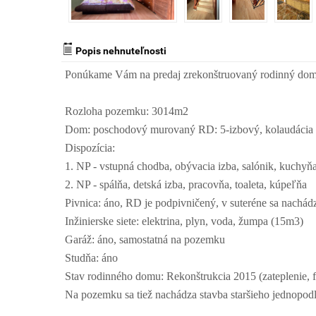
Popis nehnuteľnosti
Ponúkame Vám na predaj zrekonštruovaný rodinný dom 
Rozloha pozemku: 3014m2
Dom: poschodový murovaný RD: 5-izbový, kolaudácia 
Dispozícia:
1. NP - vstupná chodba, obývacia izba, salónik, kuchyňa
2. NP - spálňa, detská izba, pracovňa, toaleta, kúpeľňa
Pivnica: áno, RD je podpivničený, v suteréne sa nachádz
Inžinierske siete: elektrina, plyn, voda, žumpa (15m3)
Garáž: áno, samostatná na pozemku
Studňa: áno
Stav rodinného domu: Rekonštrukcia 2015 (zateplenie, f
Na pozemku sa tiež nachádza stavba staršieho jednopo