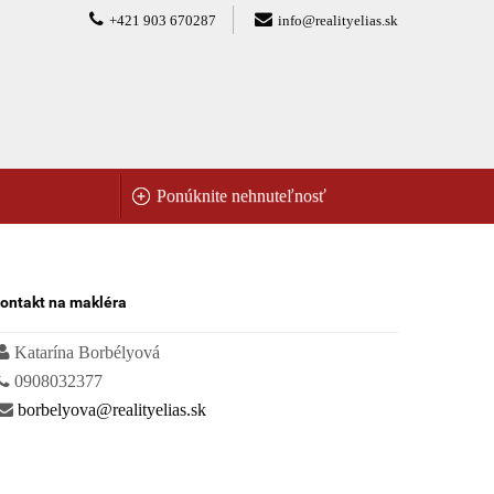
+421 903 670287
info@realityelias.sk
Ponúknite nehnuteľnosť
ontakt na makléra
Katarína Borbélyová
0908032377
borbelyova@realityelias.sk