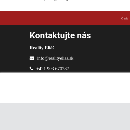
O nás
Kontaktujte nás
Reality Eliáš
info@realityelias.sk
+421 903 670287
Sládkovičova 11
,
94901
Nitra
,
Slovakia