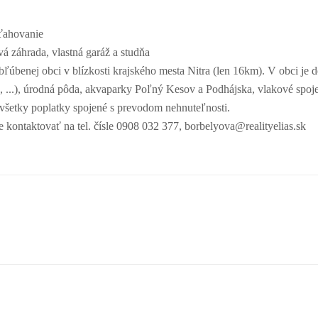
sťahovanie
á záhrada, vlastná garáž a studňa
bľúbenej obci v blízkosti krajského mesta Nitra (len 16km). V obci je
ola, ...), úrodná pôda, akvaparky Poľný Kesov a Podhájska, vlakové spo
a všetky poplatky spojené s prevodom nehnuteľnosti.
e kontaktovať na tel. čísle 0908 032 377, borbelyova@realityelias.sk