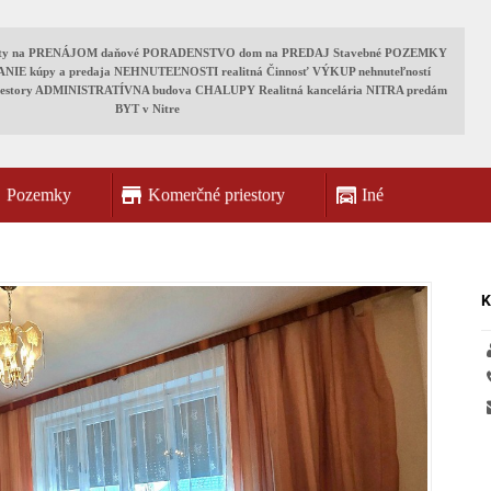
byty na PRENÁJOM daňové PORADENSTVO dom na PREDAJ Stavebné POZEMKY
E kúpy a predaja NEHNUTEĽNOSTI realitná Činnosť VÝKUP nehnuteľností
iestory ADMINISTRATÍVNA budova CHALUPY Realitná kancelária NITRA predám
BYT v Nitre
Pozemky
Komerčné priestory
Iné
K