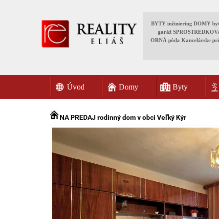
BYTY inžiniering DOMY 
garáž SPROSTREDKOVANI
ORNÁ pôda Kancelárske pr
Úvod
Domy
Byty
NA PREDAJ rodinný dom v obci Veľký Kýr