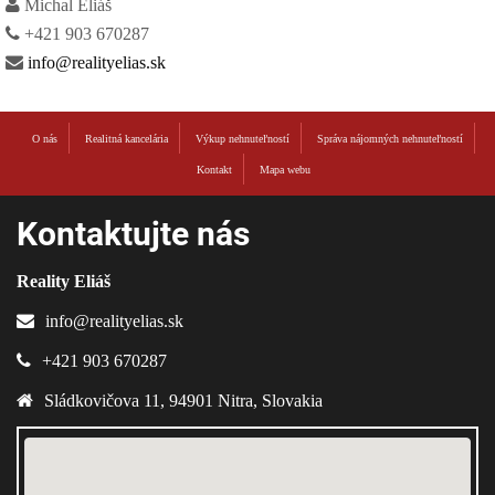
Michal Eliáš
+421 903 670287
info@realityelias.sk
O nás
Realitná kancelária
Výkup nehnuteľností
Správa nájomných nehnuteľností
Kontakt
Mapa webu
Kontaktujte nás
Reality Eliáš
info@realityelias.sk
+421 903 670287
Sládkovičova 11
,
94901
Nitra
,
Slovakia