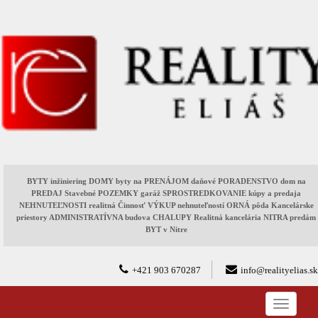
BYTY inžiniering DOMY byty na PRENÁJOM daňové PORADENSTVO dom na
PREDAJ Stavebné POZEMKY garáž SPROSTREDKOVANIE kúpy a predaja
NEHNUTEĽNOSTI realitná Činnosť VÝKUP nehnuteľností ORNÁ pôda Kancelárske
priestory ADMINISTRATÍVNA budova CHALUPY Realitná kancelária NITRA predám
BYT v Nitre
+421 903 670287
info@realityelias.sk