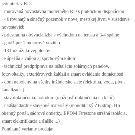
jednotiek v RD:
- murovaná novostavba moderného RD s praktickou dispozíciou
- 4á rovinatý a slnečný pozemok v novej mestskej štvrti v susedstve
novostavieb
- priestranná obývacia izba s východom na terasu a 3-4 spálne
- garáž pre 1 motorové vozidlo
- 131m2 úžitkovej plochy
- kúpeľňa s vaňou aj sprchovým kútom
- technická predpríprava na inštaláciu solárnych panelov,
fotovoltaiky, exteriérových žalúzii a smart ovládania domácnosti
- dom napojený na všetky inžinierske siete (elektrina, voda, plyn,
kanalizácia)
- stav dokončenia: holodom (možnosť dokončenia na kľúč)
- nadštandardné stavebné materiály (monolitický ŽB strop, HS
okenný portál, sádrové omietky, EPDM Firestone strešná izolácia,
smart elektrifikácia a ďalšie ...)
Ponúkané varianty predaja: